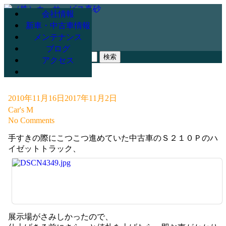
会社情報
新車・中古車情報
メンテナンス
078-947-3265
ブログ
検
アクセス
索:
2010年11月16日
2017年11月2日
Car's M
No Comments
手すきの際にこつこつ進めていた中古車のＳ２１０Ｐのハ
イゼットトラック、
展示場がさみしかったので、