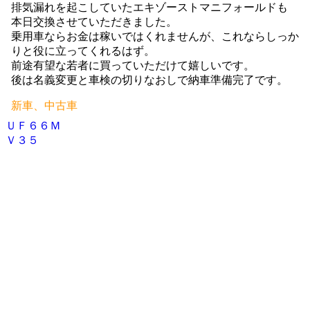
排気漏れを起こしていたエキゾーストマニフォールドも
本日交換させていただきました。
乗用車ならお金は稼いではくれませんが、これならしっか
りと役に立ってくれるはず。
前途有望な若者に買っていただけて嬉しいです。
後は名義変更と車検の切りなおしで納車準備完了です。
新車、中古車
ＵＦ６６Ｍ
投
Ｖ３５
稿
ナ
ビ
ゲ
ー
シ
ョ
ン