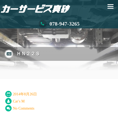
078-947-3265
ＨＮ２２Ｓ
2014年8月26日
Car's M
No Comments