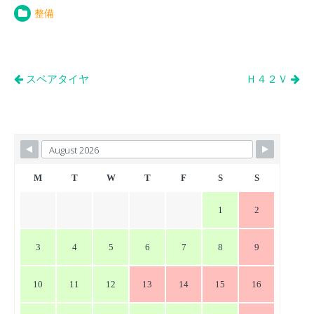
整備
投
スペアタイヤ
Ｈ４２Ｖ
稿
ナ
ビ
ゲ
ー
M
T
W
T
F
S
S
シ
1
2
ョ
ン
3
4
5
6
7
8
9
10
11
12
13
14
15
16