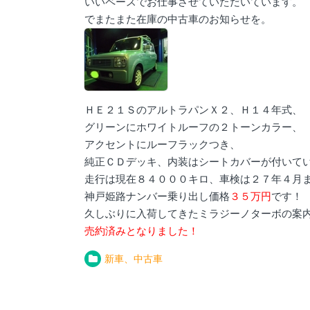
いいペースでお仕事させていただいています。
でまたまた在庫の中古車のお知らせを。
ＨＥ２１ＳのアルトラパンＸ２、Ｈ１４年式、
グリーンにホワイトルーフの２トーンカラー、
アクセントにルーフラックつき、
純正ＣＤデッキ、内装はシートカバーが付いて
走行は現在８４０００キロ、車検は２７年４月
神戸姫路ナンバー乗り出し価格
３５万円
です！
久しぶりに入荷してきたミラジーノターボの案
売約済みとなりました！
新車、中古車