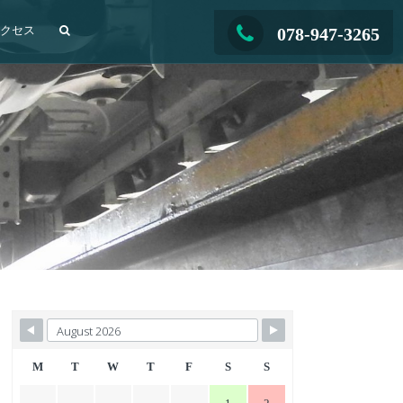
アクセス
078-947-3265
M
T
W
T
F
S
S