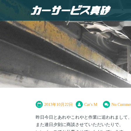
2013年10月22日
Car's M
No Commen
昨日今日とあれやこれやと作業に追われまして
また連日夕刻に商談させていただいたりで、