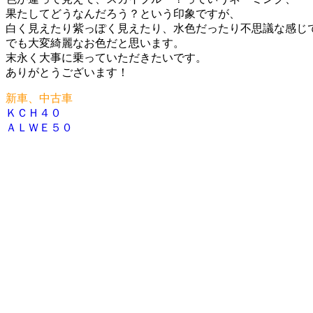
果たしてどうなんだろう？という印象ですが、
白く見えたり紫っぽく見えたり、水色だったり不思議な感じ
でも大変綺麗なお色だと思います。
末永く大事に乗っていただきたいです。
ありがとうございます！
新車、中古車
ＫＣＨ４０
投
ＡＬＷＥ５０
稿
ナ
ビ
ゲ
ー
シ
ョ
ン