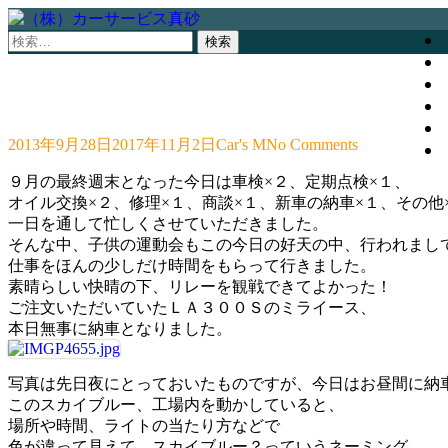
検
索:
2013年9月28日
2017年11月2日
Car's M
No Comments
９月の最終週末となった今日は車検×２、定期点検×１、
オイル交換×２、修理×１、商談×１、新車の納車×１、その他
一日を通して忙しくさせていただきました。
そんな中、子供の運動会もこの今日の好天の中、行われまし
仕事をほんの少しだけ時間をもらって行きました。
素晴らしい快晴の下、リレーを観戦できてよかった！
ご注文いただいていたＬＡ３００Ｓのミライース、
本日無事に納車となりました。
写真は先日夜にとっておいたものですが、今日はお昼間に納
このスカイブルー、工場内を動かしていると、
場所や時間、ライトの当たり方などで
色が違って見えて、スカイブルー？っていうネーミング、