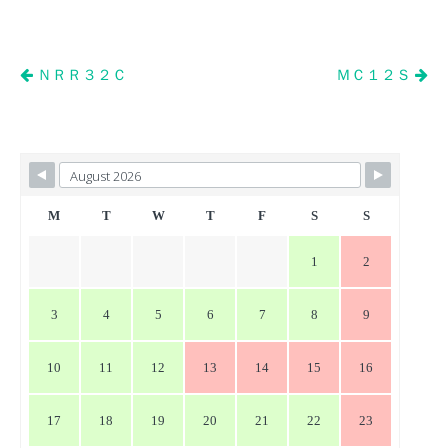
投
ＮＲＲ３２Ｃ
ＭＣ１２Ｓ
稿
ナ
ビ
ゲ
ー
M
T
W
T
F
S
S
シ
1
2
ョ
ン
3
4
5
6
7
8
9
10
11
12
13
14
15
16
17
18
19
20
21
22
23