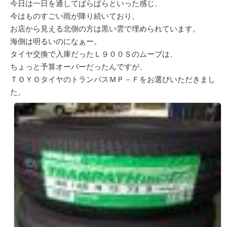
今日は一日を通してぱらぱらといった感じ、
今はものすごい雨が降り続いており、
お店から見える北側の方は黒い雲で埋められています。
海側は明るいのになぁー。
タイヤ交換で入庫だったＬ９００Ｓのムーブは、
ちょっと予算オーバーだったんですが、
ＴＯＹＯタイヤのトランパスＭＰ－Ｆをお選びいただきまし
た。