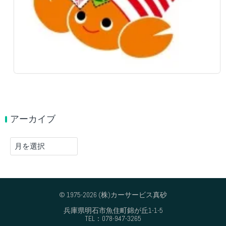
アーカイブ
ア
ー
カ
イ
ブ
© 1975-2026 (株)カーサービス真砂
兵庫県明石市魚住町錦が丘1-1-5
TEL：078-947-3265