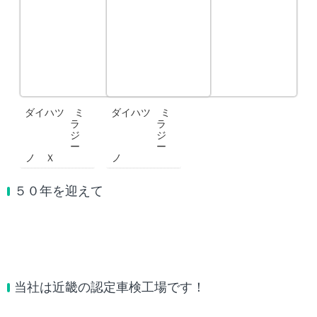
ダイハツ ミ
ダイハツ ミ
ラ
ラ
ジ
ジ
ー
ー
ノ Ｘ
ノ
５０年を迎えて
当社は近畿の認定車検工場です！