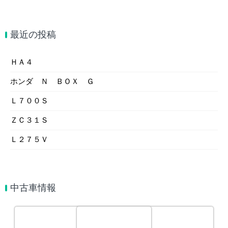
最近の投稿
ＨＡ４
ホンダ Ｎ ＢＯＸ Ｇ
Ｌ７００Ｓ
ＺＣ３１Ｓ
Ｌ２７５Ｖ
中古車情報