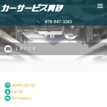
078-947-3265
Ｌ６００Ｓ
2010年12月17日
Car's M
No Comments