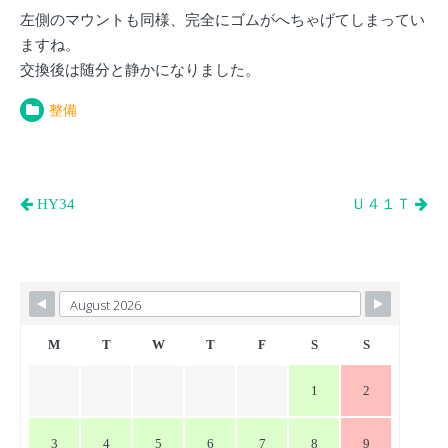
左側のマウントも同様、完全にゴムがへちゃげてしまってい
ますね。
交換後は随分と静かになりました。
整備
投
HY34
Ｕ４１Ｔ
稿
ナ
ビ
ゲ
ー
M
T
W
T
F
S
S
シ
1
2
ョ
ン
3
4
5
6
7
8
9