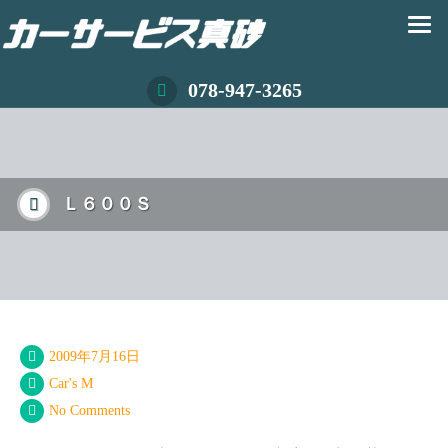
078-947-3265
Ｌ６００Ｓ
2009年7月16日
Car's M
No Comments