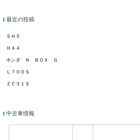
最近の投稿
ＳＨ５
ＨＡ４
ホンダ Ｎ ＢＯＸ Ｇ
Ｌ７００Ｓ
ＺＣ３１Ｓ
中古車情報