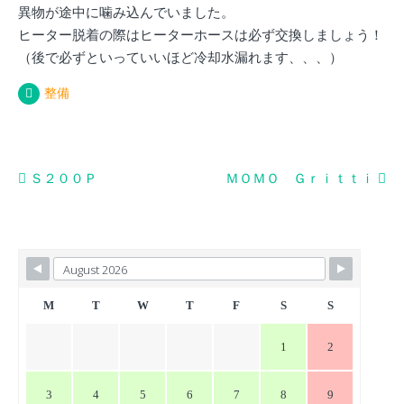
異物が途中に噛み込んでいました。
ヒーター脱着の際はヒーターホースは必ず交換しましょう！
（後で必ずといっていいほど冷却水漏れます、、、）
整備
投
Ｓ２００Ｐ
ＭＯＭＯ Ｇｒｉｔｔｉ
稿
ナ
ビ
ゲ
ー
M
T
W
T
F
S
S
シ
1
2
ョ
ン
3
4
5
6
7
8
9