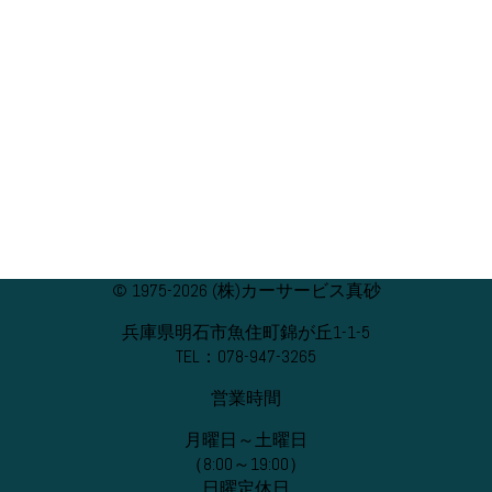
© 1975-2026 (株)カーサービス真砂
兵庫県明石市魚住町錦が丘1-1-5
TEL：078-947-3265
営業時間
月曜日～土曜日
（8:00～19:00）
日曜定休日