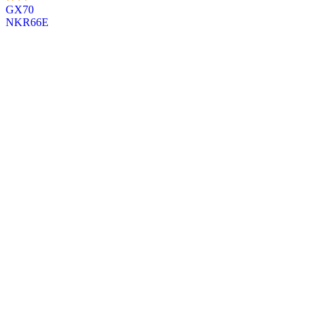
GX70
投
NKR66E
稿
ナ
ビ
ゲ
ー
シ
ョ
ン