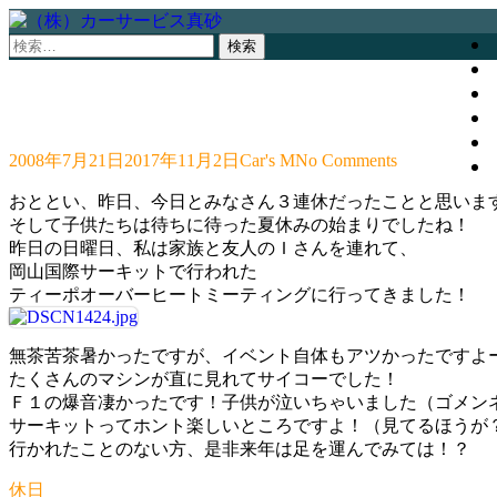
検
索:
2008年7月21日
2017年11月2日
Car's M
No Comments
おととい、昨日、今日とみなさん３連休だったことと思いま
そして子供たちは待ちに待った夏休みの始まりでしたね！
昨日の日曜日、私は家族と友人のＩさんを連れて、
岡山国際サーキットで行われた
ティーポオーバーヒートミーティングに行ってきました！
無茶苦茶暑かったですが、イベント自体もアツかったですよ
たくさんのマシンが直に見れてサイコーでした！
Ｆ１の爆音凄かったです！子供が泣いちゃいました（ゴメン
サーキットってホント楽しいところですよ！（見てるほうが
行かれたことのない方、是非来年は足を運んでみては！？
休日