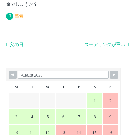
命でしょうか？
整備
投
父の日
ステアリングが重い
稿
ナ
ビ
ゲ
ー
M
T
W
T
F
S
S
シ
1
2
ョ
ン
3
4
5
6
7
8
9
10
11
12
13
14
15
16