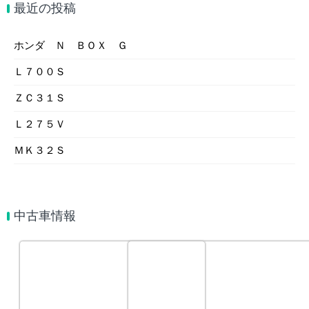
最近の投稿
ホンダ Ｎ ＢＯＸ Ｇ
Ｌ７００Ｓ
ＺＣ３１Ｓ
Ｌ２７５Ｖ
ＭＫ３２Ｓ
中古車情報