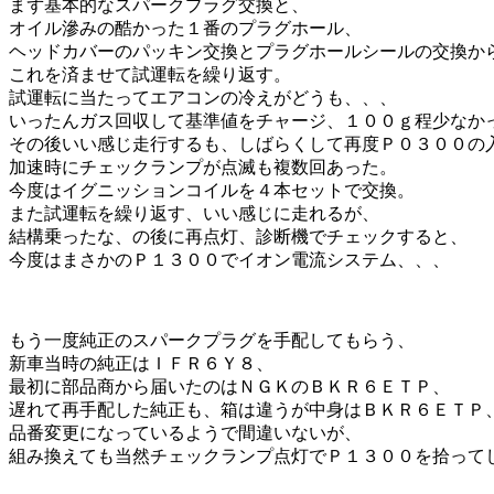
まず基本的なスパークプラグ交換と、
オイル滲みの酷かった１番のプラグホール、
ヘッドカバーのパッキン交換とプラグホールシールの交換か
これを済ませて試運転を繰り返す。
試運転に当たってエアコンの冷えがどうも、、、
いったんガス回収して基準値をチャージ、１００ｇ程少なか
その後いい感じ走行するも、しばらくして再度Ｐ０３００の
加速時にチェックランプが点滅も複数回あった。
今度はイグニッションコイルを４本セットで交換。
また試運転を繰り返す、いい感じに走れるが、
結構乗ったな、の後に再点灯、診断機でチェックすると、
今度はまさかのＰ１３００でイオン電流システム、、、
もう一度純正のスパークプラグを手配してもらう、
新車当時の純正はＩＦＲ６Ｙ８、
最初に部品商から届いたのはＮＧＫのＢＫＲ６ＥＴＰ、
遅れて再手配した純正も、箱は違うが中身はＢＫＲ６ＥＴＰ
品番変更になっているようで間違いないが、
組み換えても当然チェックランプ点灯でＰ１３００を拾って