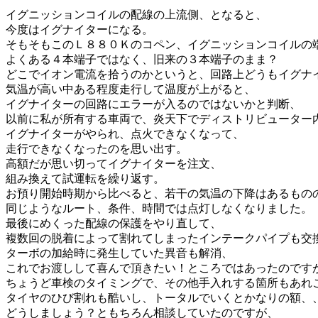
イグニッションコイルの配線の上流側、となると、
今度はイグナイターになる。
そもそもこのＬ８８０Ｋのコペン、イグニッションコイルの
よくある４本端子ではなく、旧来の３本端子のまま？
どこでイオン電流を拾うのかというと、回路上どうもイグナ
気温が高い中ある程度走行して温度が上がると、
イグナイターの回路にエラーが入るのではないかと判断、
以前に私が所有する車両で、炎天下でディストリビューター
イグナイターがやられ、点火できなくなって、
走行できなくなったのを思い出す。
高額だが思い切ってイグナイターを注文、
組み換えて試運転を繰り返す。
お預り開始時期から比べると、若干の気温の下降はあるもの
同じようなルート、条件、時間では点灯しなくなりました。
最後にめくった配線の保護をやり直して、
複数回の脱着によって割れてしまったインテークパイプも交
ターボの加給時に発生していた異音も解消、
これでお渡しして喜んで頂きたい！ところではあったのです
ちょうど車検のタイミングで、その他手入れする箇所もあれ
タイヤのひび割れも酷いし、トータルでいくとかなりの額、
どうしましょう？ともちろん相談していたのですが、