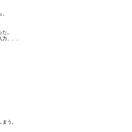
ら。
った。
入力、、、
、
しまう。