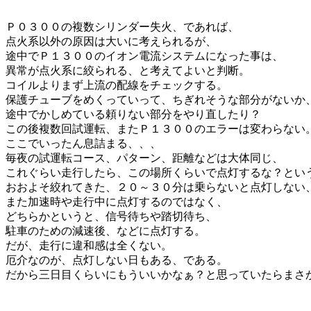
Ｐ０３００の複数シリンダー失火、であれば、
点火系以外の原因は大いに考えられるが、
途中でＰ１３００のイオン電流システムになった事は、
異常が点火系に絞られる、と考えてよいと判断。
コイルよりまず上流の配線をチェックする。
保護チューブをめくっていって、ちぎれそうな部分がないか
途中でかしめている頼りない部分をやり直したり？
この後複数回試運転、またＰ１３００のエラーは変わらない
ここでいったん息詰まる、、、
毎夜の試運転コース、パターン、距離などは大体同じ、
これぐらい走行したら、この場所くらいで点灯するな？とい
おおよそ絞れてきた、２０～３０分は乗らないと点灯しない
また加速時や走行中に点灯するのではなく、
どちらかというと、信号待ちや踏切待ち、
駐車のための減速後、などに点灯する。
だが、走行に違和感は全くない。
厄介なのが、点灯しない日もある、である。
だから三日目くらいにもういいかなぁ？と思っていたらまさ