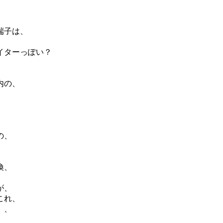
端子は、
イターっぽい？
内の、
の、
換、
が、
これ、
、、