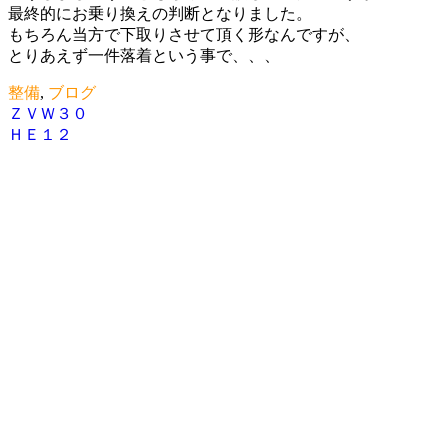
最終的にお乗り換えの判断となりました。
もちろん当方で下取りさせて頂く形なんですが、
とりあえず一件落着という事で、、、
整備
,
ブログ
ＺＶＷ３０
投
ＨＥ１２
稿
ナ
ビ
ゲ
ー
シ
ョ
ン