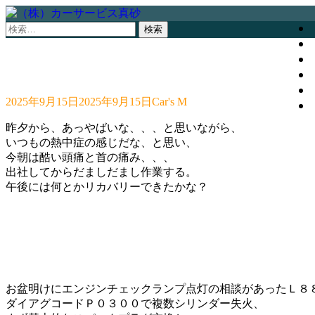
検
索:
2025年9月15日
2025年9月15日
Car's M
昨夕から、あっやばいな、、、と思いながら、
いつもの熱中症の感じだな、と思い、
今朝は酷い頭痛と首の痛み、、、
出社してからだましだまし作業する。
午後には何とかリカバリーできたかな？
お盆明けにエンジンチェックランプ点灯の相談があったＬ８
ダイアグコードＰ０３００で複数シリンダー失火、