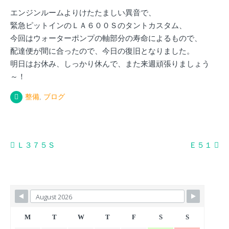
エンジンルームよりけたたましい異音で、
緊急ピットインのＬＡ６００Ｓのタントカスタム、
今回はウォーターポンプの軸部分の寿命によるもので、
配達便が間に合ったので、今日の復旧となりました。
明日はお休み、しっかり休んで、また来週頑張りましょう
～！
整備
,
ブログ
投
Ｌ３７５Ｓ
Ｅ５１
稿
ナ
ビ
ゲ
ー
M
T
W
T
F
S
S