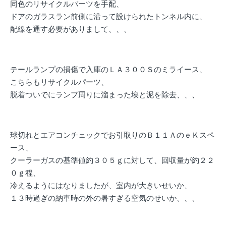
同色のリサイクルパーツを手配、
ドアのガラスラン前側に沿って設けられたトンネル内に、
配線を通す必要がありまして、、、
テールランプの損傷で入庫のＬＡ３００Ｓのミライース、
こちらもリサイクルパーツ、
脱着ついでにランプ周りに溜まった埃と泥を除去、、、
球切れとエアコンチェックでお引取りのＢ１１ＡのｅＫスペ
ース、
クーラーガスの基準値約３０５ｇに対して、回収量が約２２
０ｇ程、
冷えるようにはなりましたが、室内が大きいせいか、
１３時過ぎの納車時の外の暑すぎる空気のせいか、、、