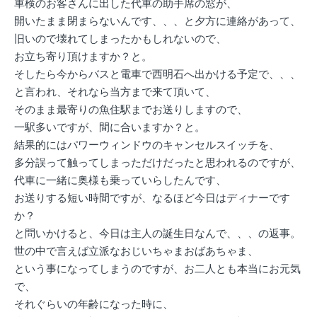
車検のお客さんに出した代車の助手席の窓が、
開いたまま閉まらないんです、、、と夕方に連絡があって、
旧いので壊れてしまったかもしれないので、
お立ち寄り頂けますか？と。
そしたら今からバスと電車で西明石へ出かける予定で、、、
と言われ、それなら当方まで来て頂いて、
そのまま最寄りの魚住駅までお送りしますので、
一駅多いですが、間に合いますか？と。
結果的にはパワーウィンドウのキャンセルスイッチを、
多分誤って触ってしまっただけだったと思われるのですが、
代車に一緒に奥様も乗っていらしたんです、
お送りする短い時間ですが、なるほど今日はディナーです
か？
と問いかけると、今日は主人の誕生日なんで、、、の返事。
世の中で言えば立派なおじいちゃまおばあちゃま、
という事になってしまうのですが、お二人とも本当にお元気
で、
それぐらいの年齢になった時に、