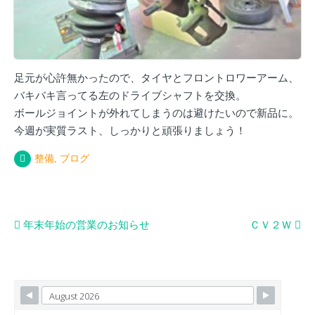
足元が心許無かったので、タイヤとフロントロワーアーム、
バキバキ言ってる左のドライブシャフトを交換。
ボールジョイントが外れてしまうのは避けたいので新品に。
今週が実質ラスト、しっかりと頑張りましょう！
整備
,
ブログ
投
年末年始の営業のお知らせ
ＣＶ２Ｗ
稿
ナ
ビ
ゲ