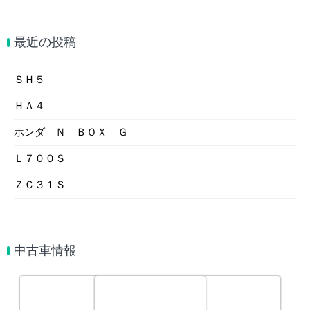
最近の投稿
ＳＨ５
ＨＡ４
ホンダ Ｎ ＢＯＸ Ｇ
Ｌ７００Ｓ
ＺＣ３１Ｓ
中古車情報