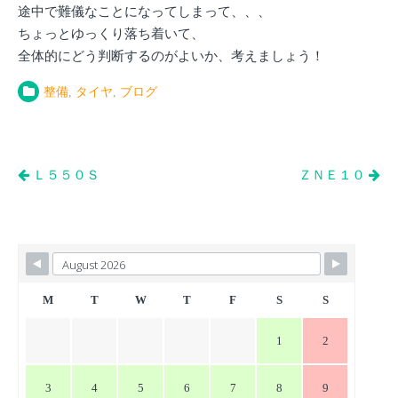
途中で難儀なことになってしまって、、、
ちょっとゆっくり落ち着いて、
全体的にどう判断するのがよいか、考えましょう！
整備
,
タイヤ
,
ブログ
投
Ｌ５５０Ｓ
ＺＮＥ１０
稿
ナ
ビ
ゲ
ー
M
T
W
T
F
S
S
シ
1
2
ョ
ン
3
4
5
6
7
8
9