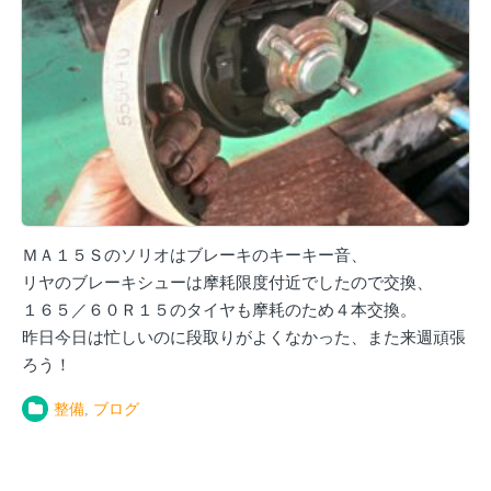
ＭＡ１５Ｓのソリオはブレーキのキーキー音、
リヤのブレーキシューは摩耗限度付近でしたので交換、
１６５／６０Ｒ１５のタイヤも摩耗のため４本交換。
昨日今日は忙しいのに段取りがよくなかった、また来週頑張
ろう！
整備
,
ブログ