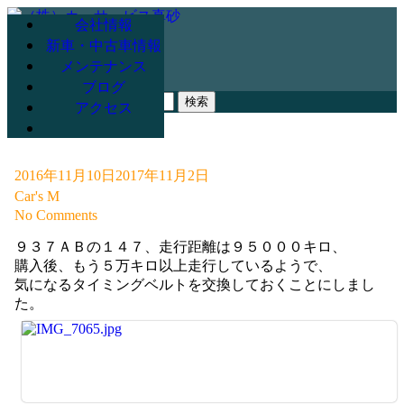
会社情報
新車・中古車情報
メンテナンス
078-947-3265
ブログ
検
アクセス
索:
2016年11月10日
2017年11月2日
Car's M
No Comments
９３７ＡＢの１４７、走行距離は９５０００キロ、
購入後、もう５万キロ以上走行しているようで、
気になるタイミングベルトを交換しておくことにしまし
た。