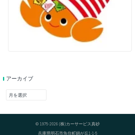
アーカイブ
ア
ー
カ
イ
ブ
© 1975-2026 (株)カーサービス真砂
兵庫県明石市魚住町錦が丘1-1-5