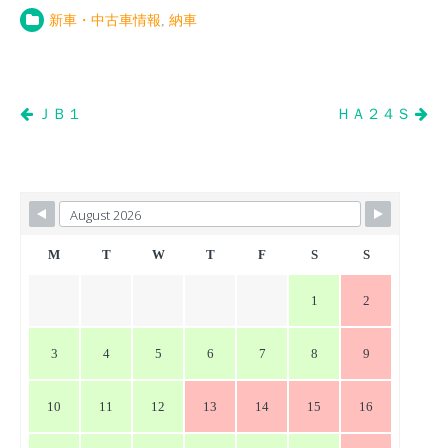
新車・中古車情報
,
納車
投
ＪＢ１
ＨＡ２４Ｓ
稿
ナ
ビ
ゲ
ー
M
T
W
T
F
S
S
シ
1
2
ョ
ン
3
4
5
6
7
8
9
10
11
12
13
14
15
16