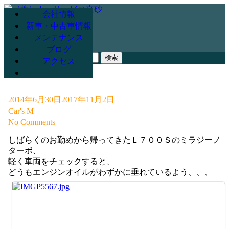
会社情報
新車・中古車情報
メンテナンス
078-947-3265
ブログ
検
アクセス
索:
2014年6月30日
2017年11月2日
Car's M
No Comments
しばらくのお勤めから帰ってきたＬ７００Ｓのミラジーノ
ターボ、
軽く車両をチェックすると、
どうもエンジンオイルがわずかに垂れているよう、、、