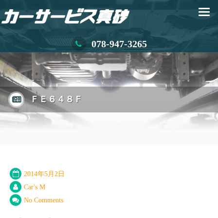
078-947-3265
ＦＥ６４８Ｆ
2014年5月2日
Car's M
No Comments