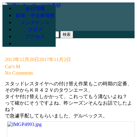
会社情報
新車・中古車情報
メンテナンス
078-947-3265
ブログ
検
アクセス
索:
2013年12月20日
2017年11月2日
Car's M
No Comments
スタッドレスタイヤへの付け替え作業もこの時期の定番、
その中からＫＲ４２Ｖのタウンエース、
タイヤ付け替えしかかって、これってもう溝ないよね？
って確かにそうですよね、昨シーズンそんなお話でしたよ
ね？
で急遽手配してもらいました、デルベックス。