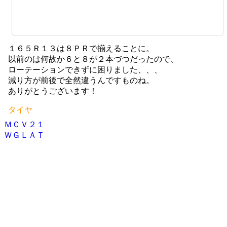
１６５Ｒ１３は８ＰＲで揃えることに。
以前のは何故か６と８が２本づつだったので、
ローテーションできずに困りました、、、
減り方が前後で全然違うんですものね。
ありがとうございます！
タイヤ
ＭＣＶ２１
投
ＷＧＬＡＴ
稿
ナ
ビ
ゲ
ー
シ