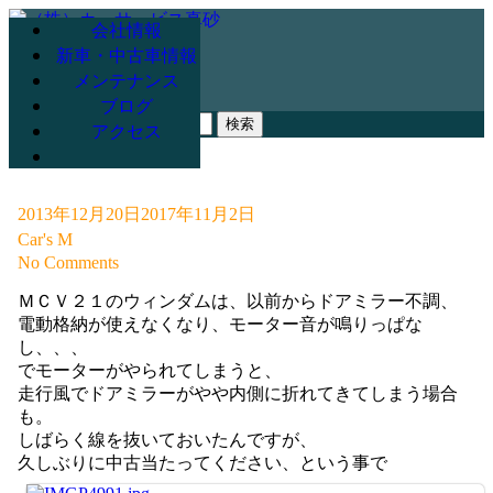
会社情報
新車・中古車情報
メンテナンス
078-947-3265
ブログ
検
アクセス
索:
2013年12月20日
2017年11月2日
Car's M
No Comments
ＭＣＶ２１のウィンダムは、以前からドアミラー不調、
電動格納が使えなくなり、モーター音が鳴りっぱな
し、、、
でモーターがやられてしまうと、
走行風でドアミラーがやや内側に折れてきてしまう場合
も。
しばらく線を抜いておいたんですが、
久しぶりに中古当たってください、という事で