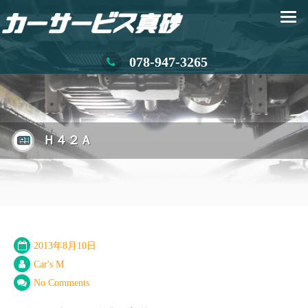
078-947-3265
Ｈ４２Ａ
2013年8月10日
Car's M
No Comments