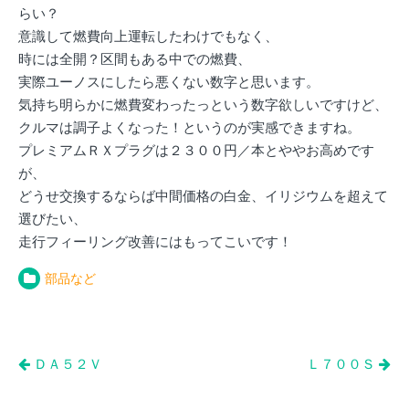
らい？
意識して燃費向上運転したわけでもなく、
時には全開？区間もある中での燃費、
実際ユーノスにしたら悪くない数字と思います。
気持ち明らかに燃費変わったっという数字欲しいですけど、
クルマは調子よくなった！というのが実感できますね。
プレミアムＲＸプラグは２３００円／本とややお高めです
が、
どうせ交換するならば中間価格の白金、イリジウムを超えて
選びたい、
走行フィーリング改善にはもってこいです！
部品など
投
ＤＡ５２Ｖ
Ｌ７００Ｓ
稿