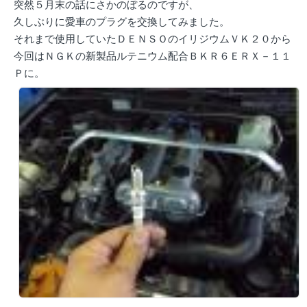
突然５月末の話にさかのぼるのですが、
久しぶりに愛車のプラグを交換してみました。
それまで使用していたＤＥＮＳＯのイリジウムＶＫ２０から
今回はＮＧＫの新製品ルテニウム配合ＢＫＲ６ＥＲＸ－１１
Ｐに。