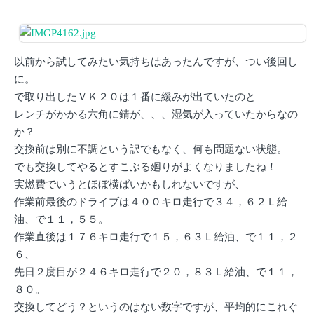
以前から試してみたい気持ちはあったんですが、つい後回し
に。
で取り出したＶＫ２０は１番に緩みが出ていたのと
レンチがかかる六角に錆が、、、湿気が入っていたからなの
か？
交換前は別に不調という訳でもなく、何も問題ない状態。
でも交換してやるとすこぶる廻りがよくなりましたね！
実燃費でいうとほぼ横ばいかもしれないですが、
作業前最後のドライブは４００キロ走行で３４，６２Ｌ給
油、で１１，５５。
作業直後は１７６キロ走行で１５，６３Ｌ給油、で１１，２
６、
先日２度目が２４６キロ走行で２０，８３Ｌ給油、で１１，
８０。
交換してどう？というのはない数字ですが、平均的にこれぐ