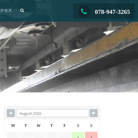
アクセス
078-947-3265
M
T
W
T
F
S
S