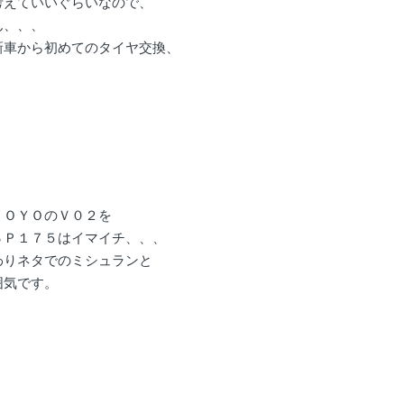
考えていいぐらいなので、
ん、、、
新車から初めてのタイヤ交換、
。
ＴＯＹＯのＶ０２を
ＳＰ１７５はイマイチ、、、
わりネタでのミシュランと
囲気です。