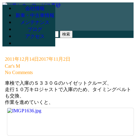
会社情報
新車・中古車情報
メンテナンス
078-947-3265
ブログ
検
アクセス
索:
2011年12月14日
2017年11月2日
Car's M
No Comments
車検で入庫のＳ３３０Ｇのハイゼットクルーズ、
走行１０万キロジャストで入庫のため、タイミングベルト
も交換、
作業を進めていくと、