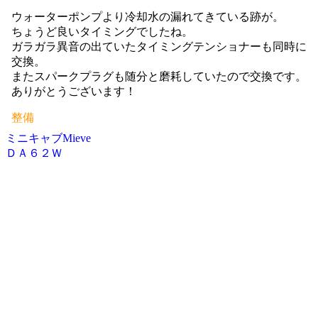
ウォーターポンプより冷却水の漏れてきている跡が。
ちょうど良いタイミングでしたね。
ガラガラ異音の出ていたタイミングテンショナーも同時に
交換。
またスパークプラグも随分と磨耗していたので交換です。
ありがとうございます！
整備
ミニキャブMieve
投
ＤＡ６２Ｗ
稿
ナ
ビ
ゲ
ー
シ
ョ