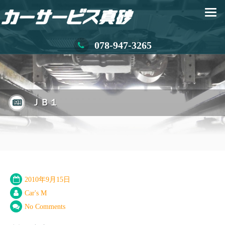
078-947-3265
ＪＢ１
2010年9月15日
Car's M
No Comments