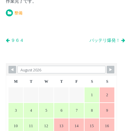
作業完了です。
整備
投
９６４
バッテリ爆発！
稿
ナ
ビ
ゲ
ー
M
T
W
T
F
S
S
シ
1
2
ョ
ン
3
4
5
6
7
8
9
10
11
12
13
14
15
16