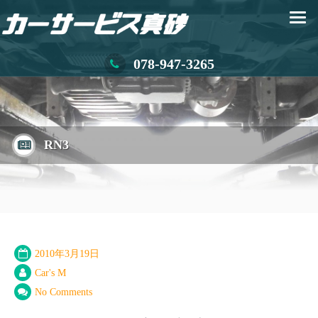
078-947-3265
RN3
2010年3月19日
Car's M
No Comments