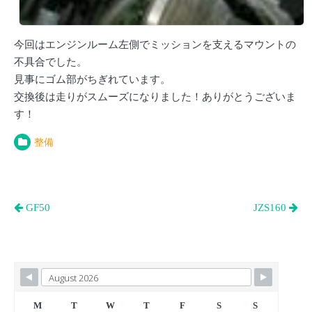
今回はエンジンルーム左側でミッションを支えるマウントの
不具合でした。
見事にゴム部がちぎれています。
交換後は走りがスムーズになりました！ありがとうございま
す！
整備
投
GF50
JZS160
稿
ナ
ビ
ゲ
ー
M
T
W
T
F
S
S