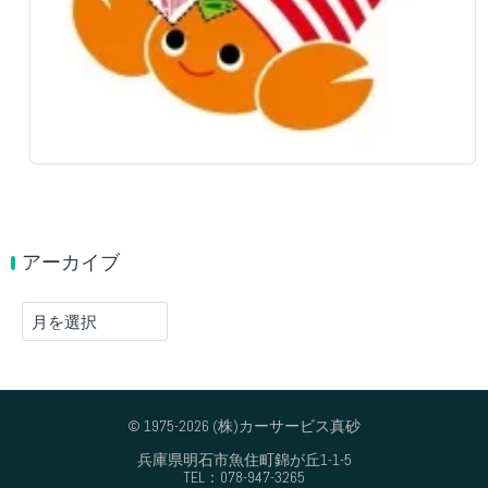
アーカイブ
ア
ー
カ
イ
ブ
© 1975-2026 (株)カーサービス真砂
兵庫県明石市魚住町錦が丘1-1-5
TEL：078-947-3265