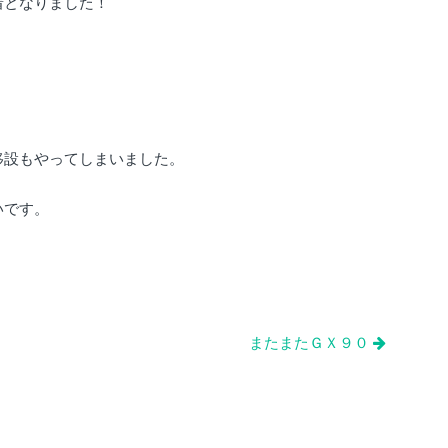
着となりました！
移設もやってしまいました。
いです。
またまたＧＸ９０