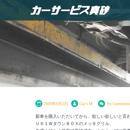
2009年9月2日
Car's M
No Comments
新車を購入いただいてから、欲しい欲しいと言
Ｕ６１ＷタウンＢＯＸのメッキグリル、