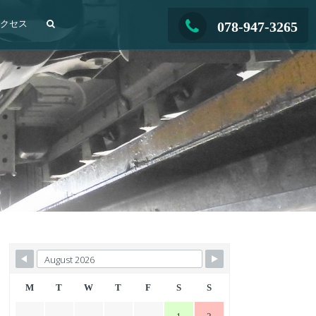
アクセス
078-947-3265
M
T
W
T
F
S
S