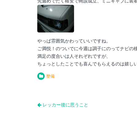
先週めでたく格安で商談成立、ミニキャブに装
やっぱ雰囲気かわっていいですね。
ご満悦！のついでに今週は調子にのってナビの
満足の度合いは人それぞれですが、
ちょっとしたことでも喜んでもらえるのは嬉し
整備
投
レッカー後に思うこと
稿
ナ
ビ