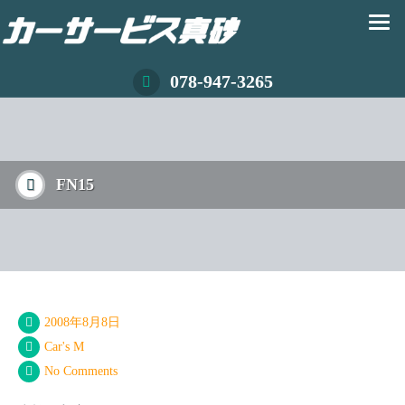
078-947-3265
FN15
2008年8月8日
Car's M
No Comments