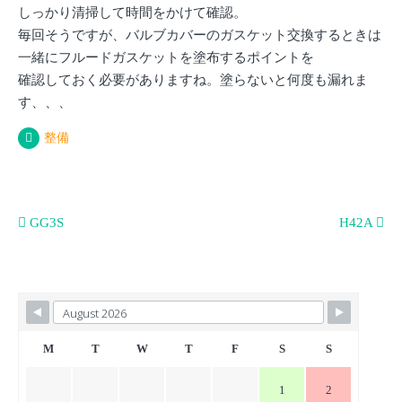
しっかり清掃して時間をかけて確認。
毎回そうですが、バルブカバーのガスケット交換するときは
一緒にフルードガスケットを塗布するポイントを
確認しておく必要がありますね。塗らないと何度も漏れま
す、、、
整備
投
GG3S
H42A
稿
ナ
ビ
ゲ
ー
M
T
W
T
F
S
S
シ
1
2
ョ