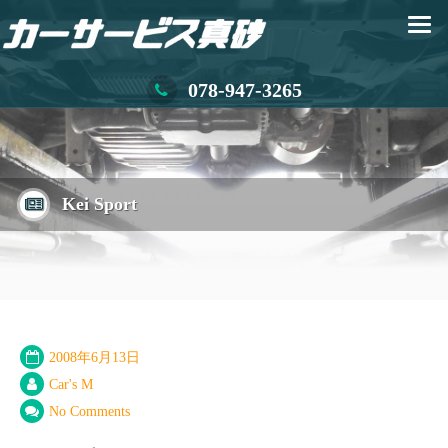
078-947-3265
Kei Sport
2008年6月13日
Car's M
No Comments