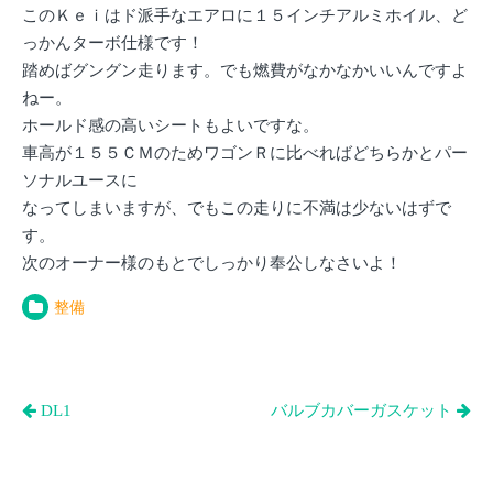
このＫｅｉはド派手なエアロに１５インチアルミホイル、ど
っかんターボ仕様です！
踏めばグングン走ります。でも燃費がなかなかいいんですよ
ねー。
ホールド感の高いシートもよいですな。
車高が１５５ＣＭのためワゴンＲに比べればどちらかとパー
ソナルユースに
なってしまいますが、でもこの走りに不満は少ないはずで
す。
次のオーナー様のもとでしっかり奉公しなさいよ！
整備
投
DL1
バルブカバーガスケット
稿
ナ