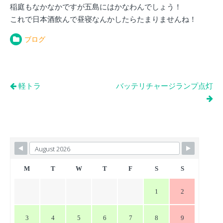
稲庭もなかなかですが五島にはかなわんでしょう！
これで日本酒飲んで昼寝なんかしたらたまりませんね！
ブログ
投
軽トラ
バッテリチャージランプ点灯
稿
ナ
ビ
ゲ
ー
シ
M
T
W
T
F
S
S
ョ
1
2
ン
3
4
5
6
7
8
9