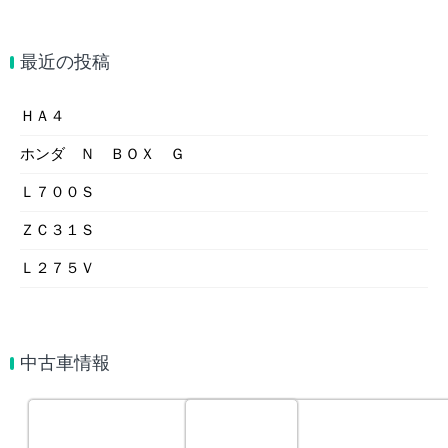
最近の投稿
ＨＡ４
ホンダ Ｎ ＢＯＸ Ｇ
Ｌ７００Ｓ
ＺＣ３１Ｓ
Ｌ２７５Ｖ
中古車情報