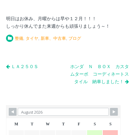
明日はお休み、月曜からは早や１２月！！！
しっかり休んでまた来週からも頑張りましょう～！
整備
,
タイヤ
,
新車、中古車
,
ブログ
投
ＬＡ２５０Ｓ
ホンダ Ｎ ＢＯＸ カスタ
稿
ムターボ コーディネートス
タイル 納車しました！
ナ
ビ
ゲ
ー
シ
M
T
W
T
F
S
S
ョ
ン