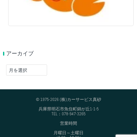
アーカイブ
ア
ー
カ
イ
ブ
© 1975-2026 (株)カーサービス真砂
兵庫県明石市魚住町錦が丘1-1-5
TEL：078-947-3265
営業時間
月曜日～土曜日