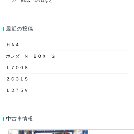
本 雑誌 DVDなど
最近の投稿
ＨＡ４
ホンダ Ｎ ＢＯＸ Ｇ
Ｌ７００Ｓ
ＺＣ３１Ｓ
Ｌ２７５Ｖ
中古車情報