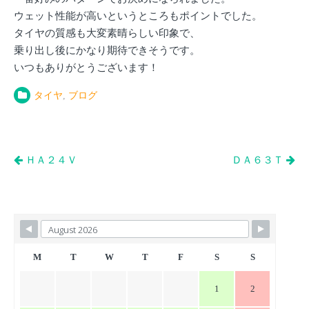
ウェット性能が高いというところもポイントでした。
タイヤの質感も大変素晴らしい印象で、
乗り出し後にかなり期待できそうです。
いつもありがとうございます！
タイヤ
,
ブログ
投
ＨＡ２４Ｖ
ＤＡ６３Ｔ
稿
ナ
ビ
ゲ
ー
M
T
W
T
F
S
S
シ
1
2
ョ