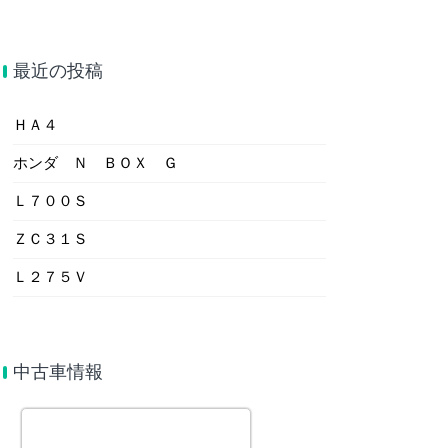
最近の投稿
ＨＡ４
ホンダ Ｎ ＢＯＸ Ｇ
Ｌ７００Ｓ
ＺＣ３１Ｓ
Ｌ２７５Ｖ
中古車情報