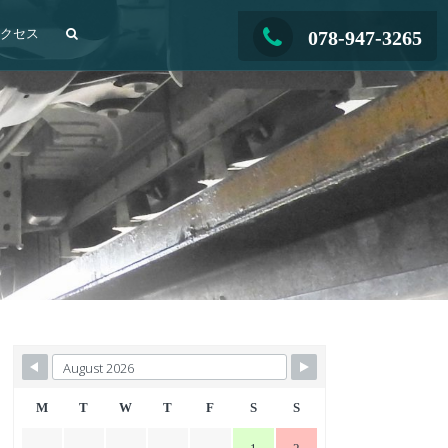
アクセス
078-947-3265
M
T
W
T
F
S
S