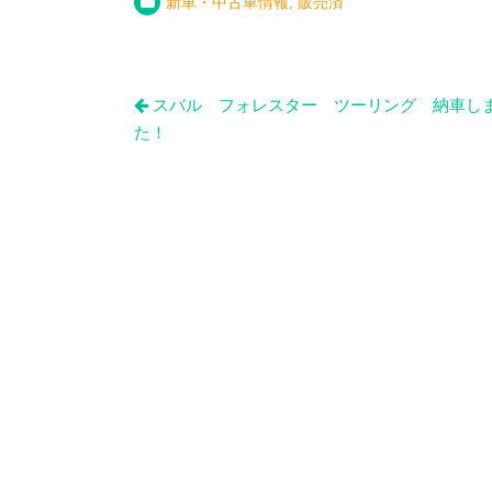
新車・中古車情報
,
販売済
投
スバル フォレスター ツーリング 納車し
稿
た！
ナ
ビ
ゲ
ー
シ
ョ
ン