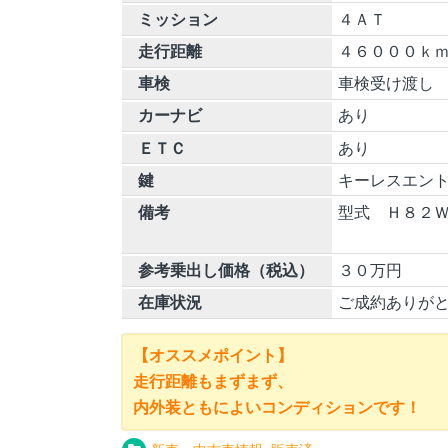
ミッション
４ＡＴ
走行距離
４６０００ｋ
車検
車検受け渡し
カーナビ
あり
ＥＴＣ
あり
鍵
キーレスエン
備考
型式 Ｈ８２
参考乗出し価格（税込）
３０万円
在庫状況
ご成約ありが
【オススメポイント】
走行距離もまずまず、
内外装ともによいコンディションです！