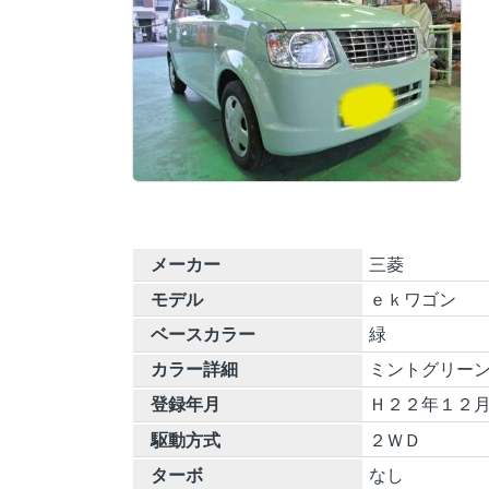
メーカー
三菱
モデル
ｅｋワゴン
ベースカラー
緑
カラー詳細
ミントグリー
登録年月
Ｈ２２年１２
駆動方式
２ＷＤ
ターボ
なし