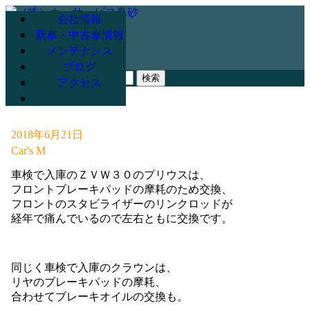
会社情報
新車・中古車情報
メンテナンス
078-947-3265
ブログ
検
アクセス
索:
2018年6月21日
Car's M
車検で入庫のＺＶＷ３０のプリウスは、
フロントブレーキパッドの摩耗のため交換、
フロントのスタビライザーのリンクロッドが
経年で痛んでいるので左右ともに交換です。
同じく車検で入庫のクラウンは、
リヤのブレーキパッドの摩耗、
合わせてブレーキオイルの交換も。