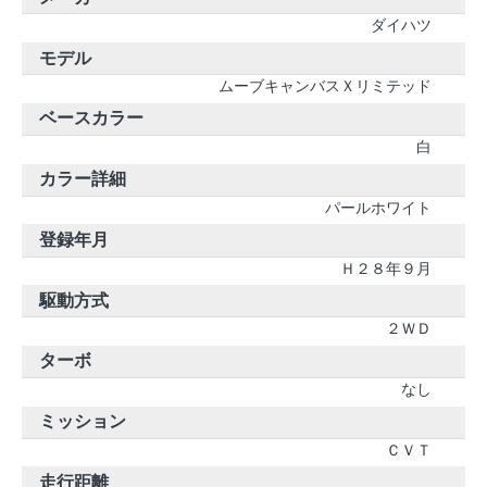
ダイハツ
モデル
ムーブキャンバスＸリミテッド
ベースカラー
白
カラー詳細
パールホワイト
登録年月
Ｈ２８年９月
駆動方式
２ＷＤ
ターボ
なし
ミッション
ＣＶＴ
走行距離