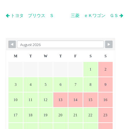
投
トヨタ プリウス Ｓ
三菱 ｅＫワゴン ＧＳ
稿
ナ
ビ
ゲ
ー
M
T
W
T
F
S
S
シ
1
2
ョ
ン
3
4
5
6
7
8
9
10
11
12
13
14
15
16
17
18
19
20
21
22
23