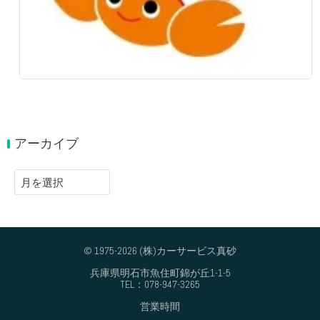
アーカイブ
ア
ー
カ
イ
ブ
© 1975-2026 (株)カーサービス真砂
兵庫県明石市魚住町錦が丘1-1-5
TEL：078-947-3265
営業時間