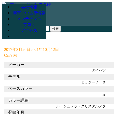
会社情報
新車・中古車情報
メンテナンス
078-947-3265
ブログ
検
アクセス
索:
2017年8月26日
2021年10月12日
Car's M
メーカー
ダイハツ
モデル
ミラジーノ Ｘ
ベースカラー
赤
カラー詳細
ルージュレッドクリスタルメタ
登録年月