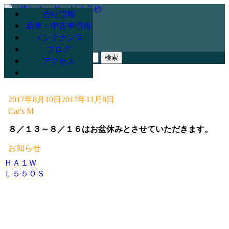
会社情報
新車・中古車情報
メンテナンス
078-947-3265
ブログ
検
アクセス
索:
2017年8月10日
2017年11月8日
Car's M
８／１３～８／１６はお盆休みとさせていただきます。
お知らせ
ＨＡ１Ｗ
投
Ｌ５５０Ｓ
稿
ナ
ビ