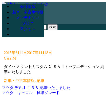
会社情報
新車・中古車情報
メンテナンス
078-947-3265
ブログ
検
アクセス
索:
2015年6月1日
2017年11月8日
Car's M
ダイハツ タントカスタム Ｘ ＳＡⅡトップエディション 納
車いたしました
新車・中古車情報
,
納車
マツダ デミオ １３Ｓ 納車いたしました
投
マツダ キャロル 標準グレード
稿
ナ