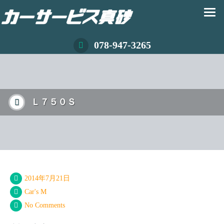
078-947-3265
Ｌ７５０Ｓ
2014年7月21日
Car's M
No Comments