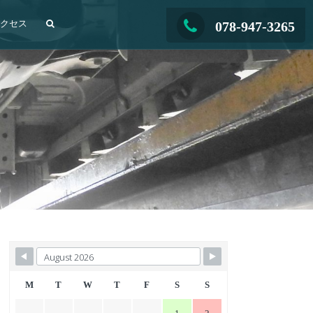
アクセス
078-947-3265
M
T
W
T
F
S
S