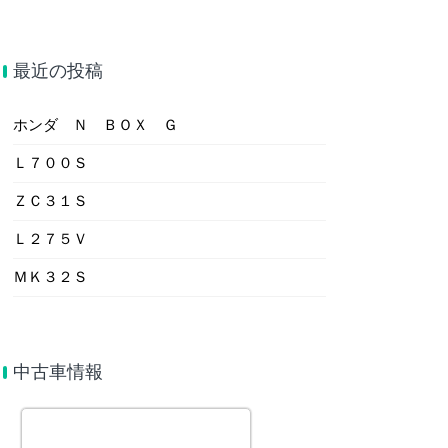
最近の投稿
ホンダ Ｎ ＢＯＸ Ｇ
Ｌ７００Ｓ
ＺＣ３１Ｓ
Ｌ２７５Ｖ
ＭＫ３２Ｓ
中古車情報