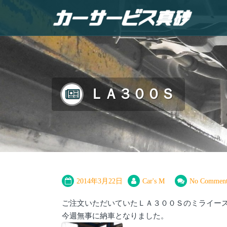
ＬＡ３００Ｓ
2014年3月22日
Car's M
No Comment
ご注文いただいていたＬＡ３００Ｓのミライー
今週無事に納車となりました。