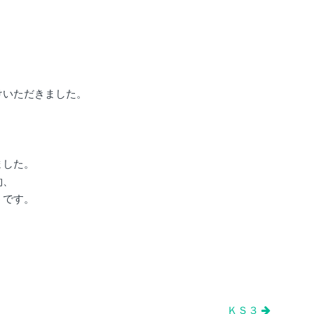
けいただきました。
、
ました。
約、
うです。
。
ＫＳ３