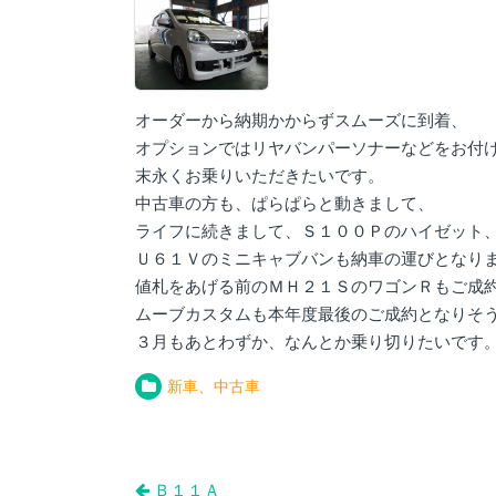
オーダーから納期かからずスムーズに到着、
オプションではリヤバンパーソナーなどをお付
末永くお乗りいただきたいです。
中古車の方も、ぱらぱらと動きまして、
ライフに続きまして、Ｓ１００Ｐのハイゼット
Ｕ６１Ｖのミニキャブバンも納車の運びとなり
値札をあげる前のＭＨ２１ＳのワゴンＲもご成
ムーブカスタムも本年度最後のご成約となりそ
３月もあとわずか、なんとか乗り切りたいです
新車、中古車
投
Ｂ１１Ａ