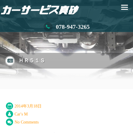
078-947-3265
ＨＲ５１Ｓ
2014年3月18日
Car's M
No Comments