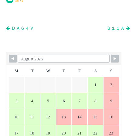
投
ＤＡ６４Ｖ
Ｂ１１Ａ
稿
ナ
ビ
ゲ
ー
M
T
W
T
F
S
S
シ
1
2
ョ
ン
3
4
5
6
7
8
9
10
11
12
13
14
15
16
17
18
19
20
21
22
23