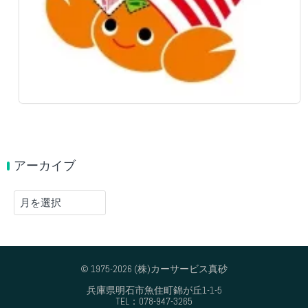
アーカイブ
ア
ー
カ
イ
ブ
© 1975-2026 (株)カーサービス真砂
兵庫県明石市魚住町錦が丘1-1-5
TEL：078-947-3265