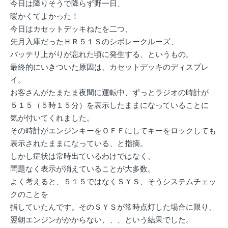
今日は降りそうで降らず野一日、
暖かくてよかった！
今日はカセットデッキねたを二つ、
先月入庫だったＨＲ５１Ｓのシボレークルーズ、
バッテリ上がりが忘れた頃に発生する、というもの。
最終的にいきついた原因は、カセットデッキのディスプレ
イ。
お客さんがたまたま夜間に運転中、ずっとラジオの時計が
５１５（５時１５分）を表示したままになっていることに
気が付いてくれました。
その時計がエンジンキーをＯＦＦにしてキーをロックしても
表示されたままになっている、と指摘。
しかし症状は常時出ているわけではなく、
問題なく表示が消えていることが大多数。
よく考えると、５１５ではなくＳＹＳ、そうシステムチェッ
クのことを
指していたんです。そのＳＹＳが常時点灯した場合に限り、
翌朝エンジンがかからない、、、という結果でした。