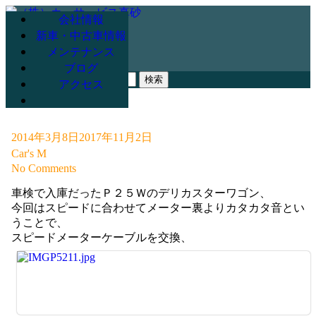
会社情報
新車・中古車情報
メンテナンス
078-947-3265
ブログ
検
アクセス
索:
2014年3月8日
2017年11月2日
Car's M
No Comments
車検で入庫だったＰ２５Ｗのデリカスターワゴン、
今回はスピードに合わせてメーター裏よりカタカタ音とい
うことで、
スピードメーターケーブルを交換、