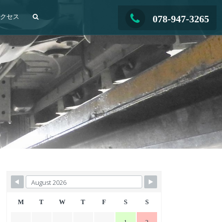
アクセス
078-947-3265
M
T
W
T
F
S
S