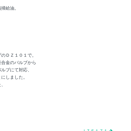
清掃給油。
プのＤＺ１０１で。
軽合金のバルブから
バルブにて対応、
とにしました。
た、