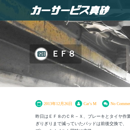
ＥＦ８
2013年12月26日
Car's M
No Commen
昨日はＥＦ８のＣＲ－Ｘ、ブレーキとタイヤ作
ぎりぎりまで減っていたパッドは前後交換で、