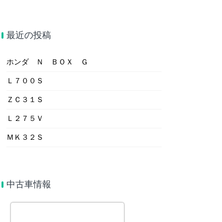
最近の投稿
ホンダ Ｎ ＢＯＸ Ｇ
Ｌ７００Ｓ
ＺＣ３１Ｓ
Ｌ２７５Ｖ
ＭＫ３２Ｓ
中古車情報