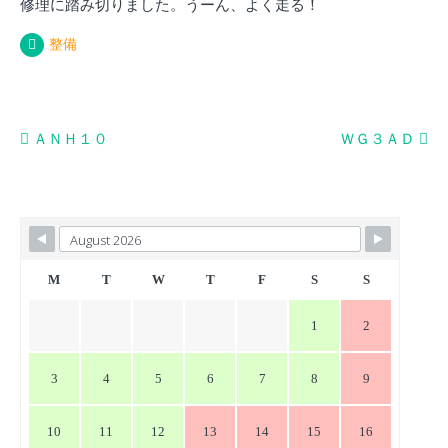
修理に踏み切りました。うーん、よく走る！
整備
投
ＡＮＨ１０
ＷＧ３ＡＤ
稿
ナ
ビ
ゲ
ー
M
T
W
T
F
S
S
シ
1
2
ョ
ン
3
4
5
6
7
8
9
10
11
12
13
14
15
16