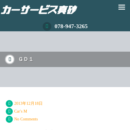
078-947-3265
ＧＤ１
2013年12月18日
Car's M
No Comments