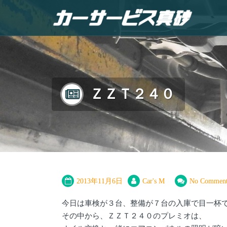
ＺＺＴ２４０
2013年11月6日
Car's M
No Comment
今日は車検が３台、整備が７台の入庫で目一杯
その中から、ＺＺＴ２４０のプレミオは、