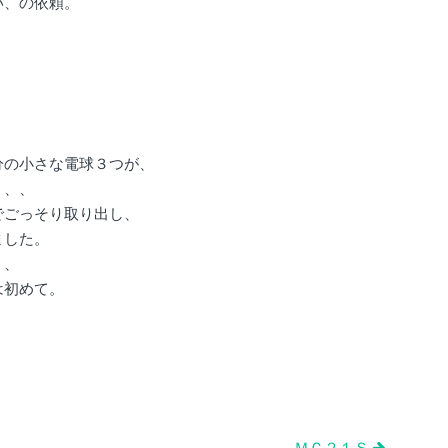
い、の依頼。
分の小さな電球３つが、
、、、
でごっそり取り出し、
ました。
、、
は初めて。