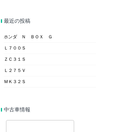
最近の投稿
ホンダ Ｎ ＢＯＸ Ｇ
Ｌ７００Ｓ
ＺＣ３１Ｓ
Ｌ２７５Ｖ
ＭＫ３２Ｓ
中古車情報