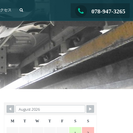
アクセス
078-947-3265
M
T
W
T
F
S
S