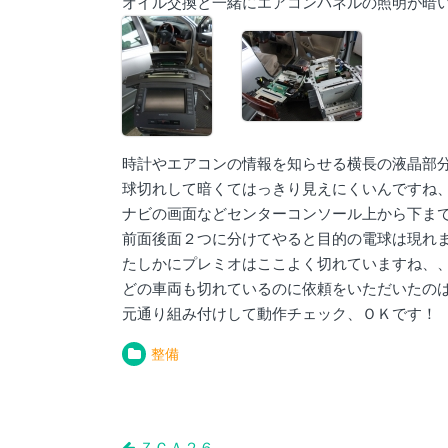
オイル交換と一緒にエアコンパネルの照明が暗
時計やエアコンの情報を知らせる横長の液晶部
球切れして暗くてはっきり見えにくいんですね
ナビの画面などセンターコンソール上から下ま
前面後面２つに分けてやると目的の電球は現れ
たしかにプレミオはここよく切れていますね、
どの車両も切れているのに依頼をいただいたの
元通り組み付けして動作チェック、ＯＫです！
整備