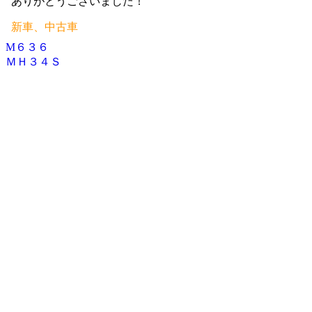
ありがとうございました！
新車、中古車
M６３６
投
ＭＨ３４Ｓ
稿
ナ
ビ
ゲ
ー
シ
ョ
ン