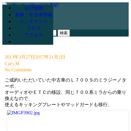
会社情報
新車・中古車情報
メンテナンス
078-947-3265
ブログ
検
アクセス
索:
2013年3月27日
2017年11月2日
Car's M
No Comments
ご成約いただいていた中古車のＬ７００Ｓのミラジーノタ
ーボ、
オーディオやＥＴＣの移設、同じ７００系ミラからの乗り
換えなので、
使えるキッキングプレートやマッドガードも移行、