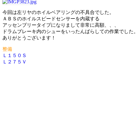
今回は左リヤのホイルベアリングの不具合でした。
ＡＢＳのホイルスピードセンサーを内蔵する
アッセンブリータイプになりまして非常に高額、、、
ドラムブレーキ内のシューをいったんばらしての作業でした
ありがとうございます！
整備
Ｌ１５０Ｓ
投
Ｌ２７５Ｖ
稿
ナ
ビ
ゲ
ー
シ
ョ
ン