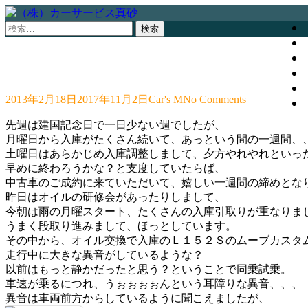
検
索:
2013年2月18日
2017年11月2日
Car's M
No Comments
先週は建国記念日で一日少ない週でしたが、
月曜日から入庫がたくさん続いて、あっという間の一週間、
土曜日はあらかじめ入庫調整しまして、夕方やれやれといっ
早めに終わろうかな？と支度していたらば、
中古車のご成約に来ていただいて、嬉しい一週間の締めとな
昨日はオイルの研修会があったりしまして、
今朝は雨の月曜スタート、たくさんの入庫引取りが重なりま
うまく段取り進みまして、ほっとしています。
その中から、オイル交換で入庫のＬ１５２Ｓのムーブカスタ
走行中に大きな異音がしているような？
以前はもっと静かだったと思う？ということで同乗試乗。
車速が乗るにつれ、うぉぉぉぉんという耳障りな異音、、、
異音は車両前方からしているように聞こえましたが、