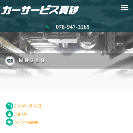
078-947-3265
ＭＨ２１Ｓ
2013年1月18日
Car's M
No Comments