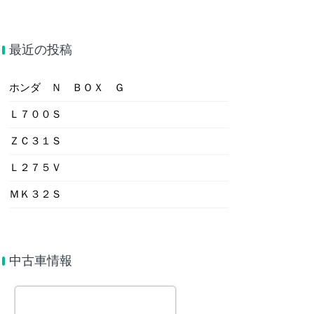
最近の投稿
ホンダ Ｎ ＢＯＸ Ｇ
Ｌ７００Ｓ
ＺＣ３１Ｓ
Ｌ２７５Ｖ
ＭＫ３２Ｓ
中古車情報