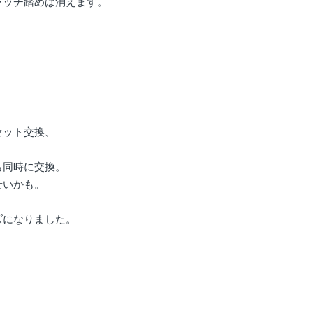
ラッチ踏めば消えます。
セット交換、
も同時に交換。
せいかも。
、
ズになりました。