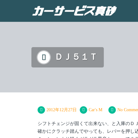
ＤＪ５１Ｔ
2012年12月27日
Car's M
No Commen
シフトチェンジが固くて出来ない、と入庫のＤ
確かにクラッチ踏んでやっても、レバーを押し