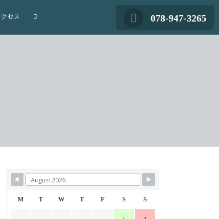
078-947-3265
アクセス
M
T
W
T
F
S
S